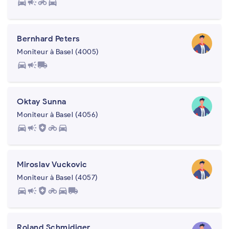
directions_car
campaign
motorcycle
directions_car
Bernhard Peters
Moniteur à Basel (4005)
directions_car
campaign
local_shipping
Oktay Sunna
Moniteur à Basel (4056)
directions_car
campaign
health_and_safety
motorcycle
directions_car
Miroslav Vuckovic
Moniteur à Basel (4057)
directions_car
campaign
health_and_safety
motorcycle
directions_car
local_shipping
Roland Schmidiger