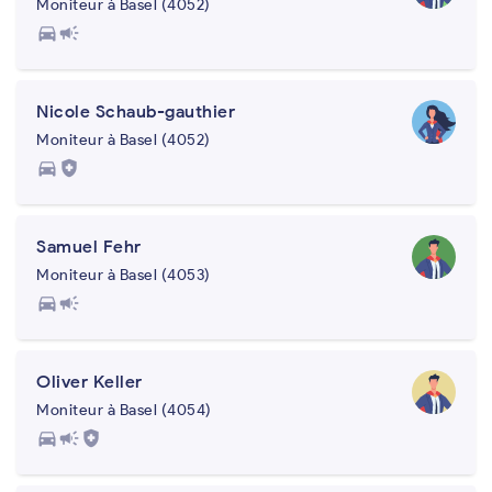
Moniteur à Basel (4052)
directions_car
campaign
Nicole Schaub-gauthier
Moniteur à Basel (4052)
directions_car
health_and_safety
Samuel Fehr
Moniteur à Basel (4053)
directions_car
campaign
Oliver Keller
Moniteur à Basel (4054)
directions_car
campaign
health_and_safety