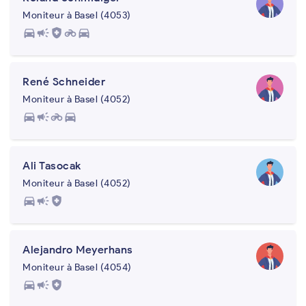
Moniteur à Basel (4053)
directions_car
campaign
health_and_safety
motorcycle
directions_car
René Schneider
Moniteur à Basel (4052)
directions_car
campaign
motorcycle
directions_car
Ali Tasocak
Moniteur à Basel (4052)
directions_car
campaign
health_and_safety
Alejandro Meyerhans
Moniteur à Basel (4054)
directions_car
campaign
health_and_safety