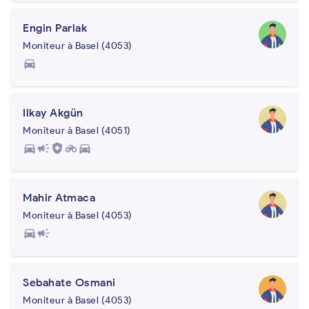
Engin Parlak
Moniteur à Basel (4053)
directions_car
Ilkay Akgün
Moniteur à Basel (4051)
directions_car
campaign
health_and_safety
motorcycle
directions_car
Mahir Atmaca
Moniteur à Basel (4053)
directions_car
campaign
Sebahate Osmani
Moniteur à Basel (4053)