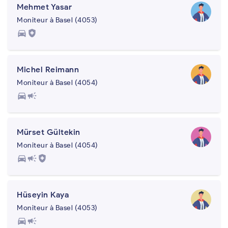
Mehmet Yasar
Moniteur à Basel (4053)
directions_car
health_and_safety
Michel Reimann
Moniteur à Basel (4054)
directions_car
campaign
Mürset Gültekin
Moniteur à Basel (4054)
directions_car
campaign
health_and_safety
Hüseyin Kaya
Moniteur à Basel (4053)
directions_car
campaign