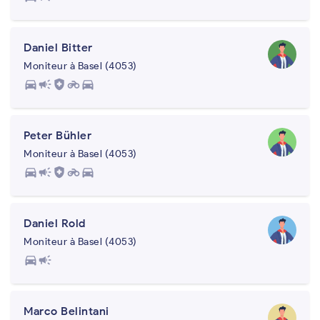
Daniel Bitter
Moniteur à Basel (4053)
directions_car
campaign
health_and_safety
motorcycle
directions_car
Peter Bühler
Moniteur à Basel (4053)
directions_car
campaign
health_and_safety
motorcycle
directions_car
Daniel Rold
Moniteur à Basel (4053)
directions_car
campaign
Marco Belintani