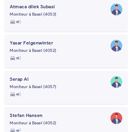
Atmaca dilek Subasi
Moniteur à Basel (4053)
directions_car
campaign
Yasar Feigenwinter
Moniteur à Basel (4052)
directions_car
campaign
Serap Al
Moniteur à Basel (4057)
directions_car
campaign
Stefan Hansen
Moniteur à Basel (4052)
directions_car
campaign