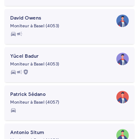
David Owens
Moniteur à Basel (4053)
directions_car
campaign
Yücel Badur
Moniteur à Basel (4053)
directions_car
campaign
health_and_safety
Patrick Sédano
Moniteur à Basel (4057)
directions_car
Antonio Situm