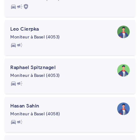
directions_car
campaign
health_and_safety
Leo Cierpka
Moniteur à Basel (4053)
directions_car
campaign
Raphael Spitznagel
Moniteur à Basel (4053)
directions_car
campaign
Hasan Sahin
Moniteur à Basel (4058)
directions_car
campaign