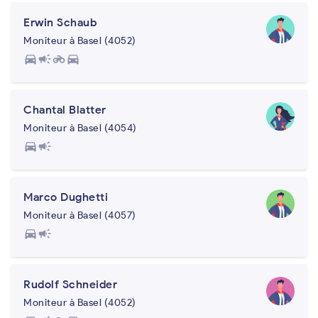
Erwin Schaub
Moniteur à Basel (4052)
directions_car
campaign
motorcycle
directions_car
Chantal Blatter
Moniteur à Basel (4054)
directions_car
campaign
Marco Dughetti
Moniteur à Basel (4057)
directions_car
campaign
Rudolf Schneider
Moniteur à Basel (4052)