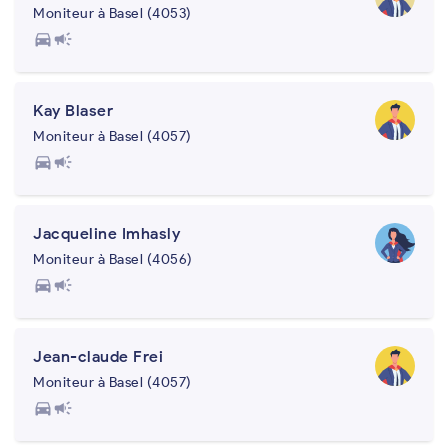
Moniteur à Basel (4053)
directions_car
campaign
Kay Blaser
Moniteur à Basel (4057)
directions_car
campaign
Jacqueline Imhasly
Moniteur à Basel (4056)
directions_car
campaign
Jean-claude Frei
Moniteur à Basel (4057)
directions_car
campaign