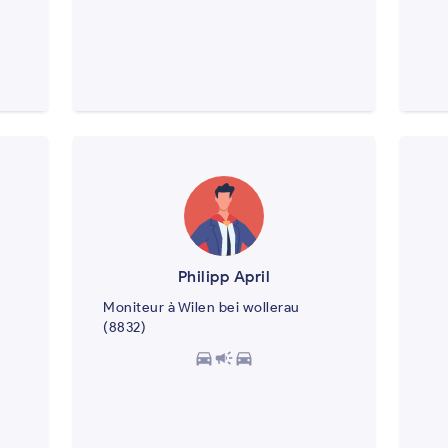
Philipp April
Moniteur à Wilen bei wollerau
(8832)
directions_car
campaign
directions_car