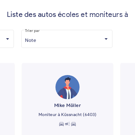
Liste des autos écoles et moniteurs à
Vous êtes moniteur d'auto-écol
Trier par
Note
Mike Möller
Moniteur à Küssnacht (6403)
directions_car
campaign
directions_car