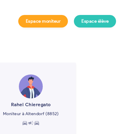
Espace moniteur
Espace élève
e ?
Rahel Chieregato
Moniteur à Altendorf (8852)
directions_car
campaign
directions_car