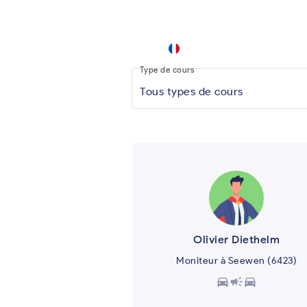
autoscuola
keyboard_arrow_down
.app
Type de cours
Tous types de cours
Olivier Diethelm
Moniteur à Seewen (6423)
directions_car
campaign
directions_car