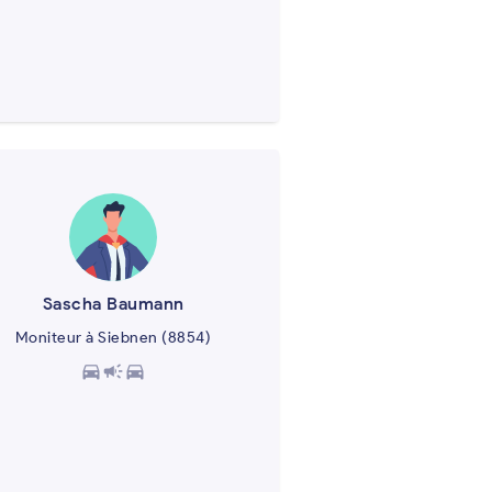
Sascha Baumann
Moniteur à Siebnen (8854)
directions_car
campaign
directions_car