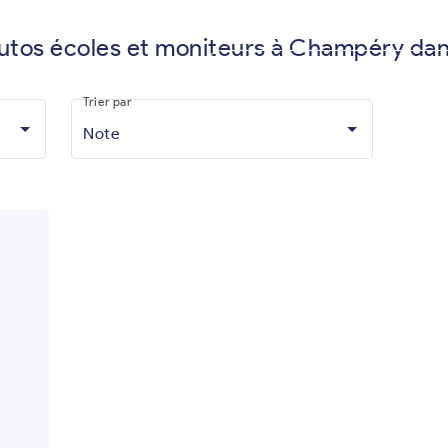
autos écoles et moniteurs à Champéry dan
Vous êtes moniteur d'auto-écol
Trier par
Note