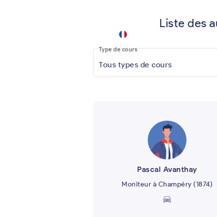
Liste des 
autoscuola
keyboard_arrow_down
.app
Type de cours
Tous types de cours
Pascal Avanthay
Moniteur à Champéry (1874)
directions_car