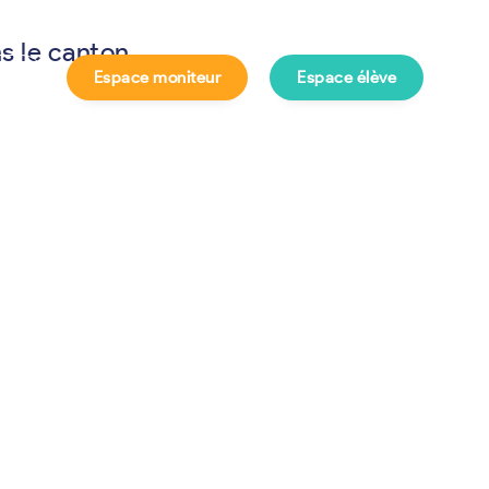
s le canton
Espace moniteur
Espace élève
e ?